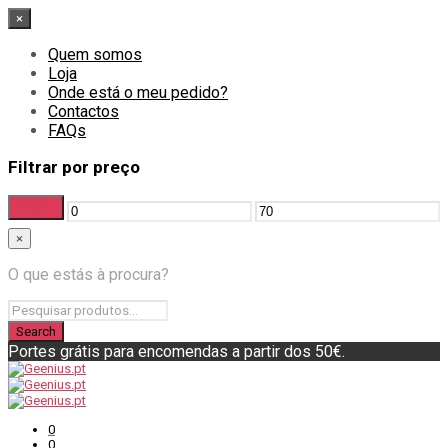
×
Quem somos
Loja
Onde está o meu pedido?
Contactos
FAQs
Filtrar por preço
Filtrar
Preço
Preço
×
mínimo
máximo
O que estás à procura?
Portes grátis para encomendas a partir dos 50€.
0
0