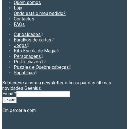
options
Quem somos
may
Loja
be
Onde está o meu pedido?
chosen
Contactos
on
FAQs
the
product
3
Curiosidades
3
page
produtos
7
Baralhos de cartas
7
5
produtos
Jogos
5
produtos
6
Kits Escola de Magia
6
3
produtos
Personagens
3
produtos
12
Porta-chaves
12
produtos
8
Puzzles e Quebra-cabeças
8
9
produtos
Sapatilhas
9
produtos
Subscreve a nossa newsletter e fica a par das últimas
novidades Geenius.
Email
*
Enviar
Em parceria com: