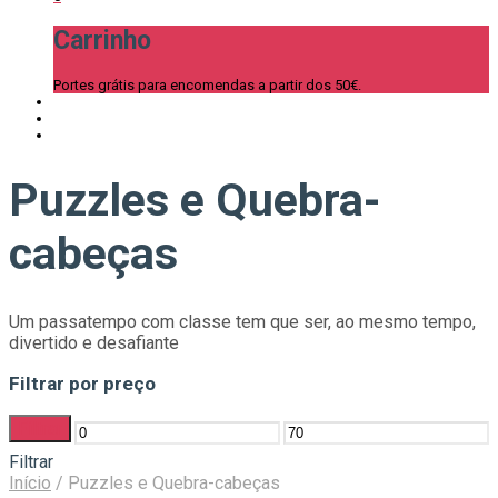
Carrinho
Portes grátis para encomendas a partir dos 50€.
Puzzles e Quebra-
cabeças
Um passatempo com classe tem que ser, ao mesmo tempo,
divertido e desafiante
Filtrar por preço
Filtrar
Preço
Preço
Filtrar
mínimo
máximo
Início
/
Puzzles e Quebra-cabeças