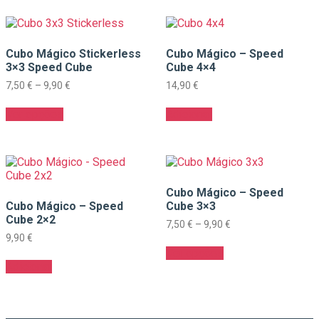
multiple
variants.
The
options
Cubo Mágico Stickerless
Cubo Mágico – Speed
may
3×3 Speed Cube
Cube 4×4
be
chosen
Price
7,50
€
–
9,90
€
14,90
€
range:
on
This
7,50 €
the
Ver opções
Adicionar
product
through
product
has
9,90 €
page
multiple
variants.
The
options
Cubo Mágico – Speed
may
Cubo Mágico – Speed
Cube 3×3
be
Cube 2×2
chosen
Price
7,50
€
–
9,90
€
range:
on
9,90
€
This
7,50 €
the
Ver opções
product
through
product
Adicionar
has
9,90 €
page
multiple
variants.
The