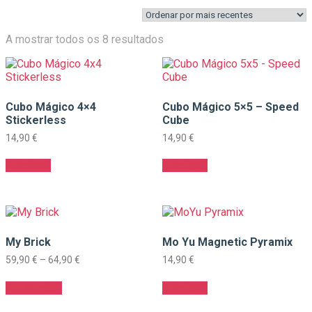
Ordenado
A mostrar todos os 8 resultados
por
mais
recentes
Cubo Mágico 4×4
Cubo Mágico 5×5 – Speed
Stickerless
Cube
14,90
€
14,90
€
Adicionar
Adicionar
My Brick
Mo Yu Magnetic Pyramix
Price
59,90
€
–
64,90
€
14,90
€
range:
This
59,90 €
Ver opções
Adicionar
product
through
has
64,90 €