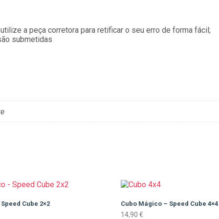
lize a peça corretora para retificar o seu erro de forma fácil;
 são submetidas
te
 Speed Cube 2×2
Cubo Mágico – Speed Cube 4×4
14,90
€