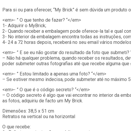
Para si ou para oferecer, “My Brick” é sem dúvida um produto
<em>- ” O que tenho de fazer? “</em>
1- Adquirir o MyBrick;
2- Quando receber a embalagem pode oferece-la tal e qual como e
3- No interior da embalagem encontra todas as instruções, co
4- 24 a 72 horas depois, receberá no seu email vários modelo
<em>- ” E se eu não gostar do resultado da foto que submeti?
– Não há qualquer problema, quando receber os resultados, de
poder submeter outras fotografias até que recebe alguma que 
<em>- ” Estou limitado a apenas uma foto? “</em>
– Se estiver mesmo indecisa, pode submeter até no máximo 5 
<em>- ” O que é o código secreto? “</em>
– O código secreto é algo que vai encontrar no interior da em
as fotos, adquiriu de facto um My Brick.
Dimensões: 38,5 x 51 cm
Retratos na vertical ou na horizontal
O que recebe: