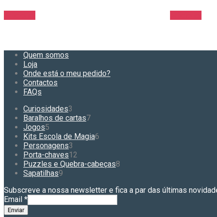
Adicionar
Adicionar
Quem somos
Loja
Onde está o meu pedido?
Contactos
FAQs
3
Curiosidades
3
produtos
7
Baralhos de cartas
7
5
produtos
Jogos
5
produtos
6
Kits Escola de Magia
6
3
produtos
Personagens
3
produtos
12
Porta-chaves
12
produtos
8
Puzzles e Quebra-cabeças
8
9
produtos
Sapatilhas
9
produtos
Subscreve a nossa newsletter e fica a par das últimas novidad
Email
*
Enviar