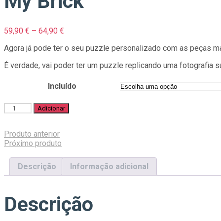
My Brick
Price
59,90
€
–
64,90
€
range:
Agora já pode ter o seu puzzle personalizado com as peças 
59,90 €
through
É verdade, vai poder ter um puzzle replicando uma fotografia 
64,90 €
Incluído
Quantidade
Adicionar
de
My
Produto anterior
Brick
Próximo produto
Descrição
Informação adicional
Descrição