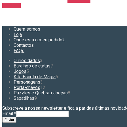
Ver opções
product
through
Adicionar
has
64,90 €
multiple
variants.
The
options
Quem somos
may
Loja
be
Onde está o meu pedido?
chosen
Contactos
on
FAQs
the
product
3
Curiosidades
3
page
produtos
7
Baralhos de cartas
7
5
produtos
Jogos
5
produtos
6
Kits Escola de Magia
6
3
produtos
Personagens
3
produtos
12
Porta-chaves
12
produtos
8
Puzzles e Quebra-cabeças
8
9
produtos
Sapatilhas
9
produtos
Subscreve a nossa newsletter e fica a par das últimas novidad
Email
*
Enviar