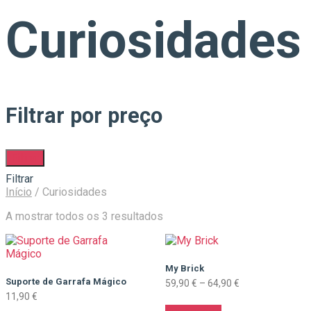
Curiosidades
Filtrar por preço
Filtrar
Filtrar
Início
/
Curiosidades
Ordenado
A mostrar todos os 3 resultados
por
mais
recentes
My Brick
Suporte de Garrafa Mágico
Price
59,90
€
–
64,90
€
range:
11,90
€
This
59,90 €