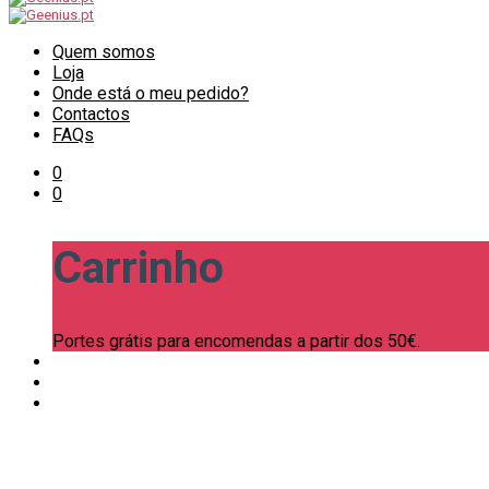
Quem somos
Loja
Onde está o meu pedido?
Contactos
FAQs
0
0
Carrinho
Portes grátis para encomendas a partir dos 50€.