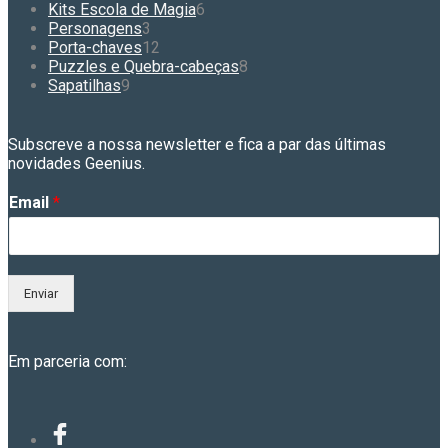
produtos
6
Kits Escola de Magia
6
3
produtos
Personagens
3
produtos
12
Porta-chaves
12
produtos
8
Puzzles e Quebra-cabeças
8
9
produtos
Sapatilhas
9
produtos
Subscreve a nossa newsletter e fica a par das últimas
novidades Geenius.
Email
*
Enviar
Em parceria com: