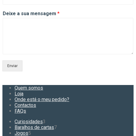
Deixe a sua mensagem
*
Enviar
Quem somos
Loja
Onde está o meu pedido?
Contactos
FAQs
3
Curiosidades
3
produtos
7
Baralhos de cartas
7
5
produtos
Jogos
5