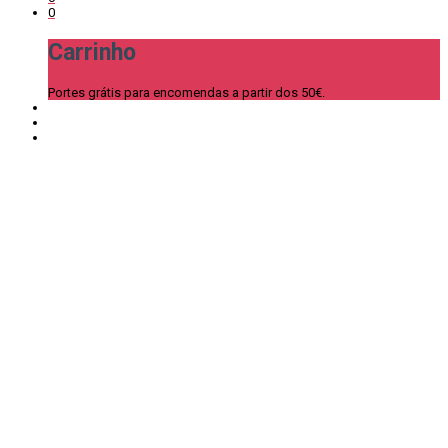
0
Carrinho
Portes grátis para encomendas a partir dos 50€.
Ainda não encontraste o que
precisas?