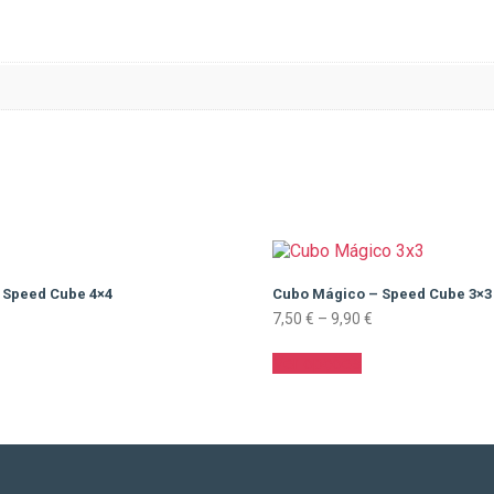
 Speed Cube 4×4
Cubo Mágico – Speed Cube 3×3
Price
7,50
€
–
9,90
€
range:
This
7,50 €
Ver opções
product
through
has
9,90 €
multiple
variants.
The
options
may