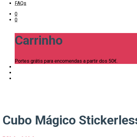
FAQs
0
0
Carrinho
Portes grátis para encomendas a partir dos 50€.
Cubo Mágico Stickerle