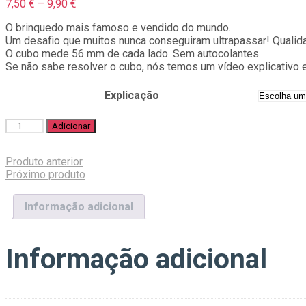
Price
7,50
€
–
9,90
€
range:
O brinquedo mais famoso e vendido do mundo.
7,50 €
Um desafio que muitos nunca conseguiram ultrapassar! Qualida
through
O cubo mede 56 mm de cada lado. Sem autocolantes.
9,90 €
Se não sabe resolver o cubo, nós temos um vídeo explicativo
Explicação
Quantidade
Adicionar
de
Cubo
Produto anterior
Mágico
Próximo produto
Stickerless
3x3
Speed
Informação adicional
Cube
Informação adicional