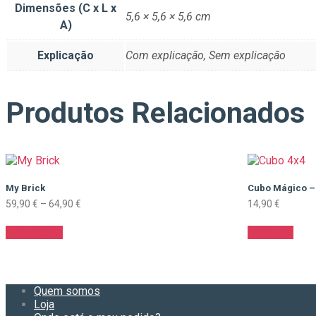
Dimensões (C x L x
5,6 × 5,6 × 5,6 cm
A)
Explicação
Com explicação, Sem explicação
Produtos Relacionados
My Brick
Cubo Mágico –
Price
59,90
€
–
64,90
€
14,90
€
range:
This
59,90 €
Ver opções
Adicionar
product
through
has
64,90 €
multiple
variants.
The
Quem somos
options
Loja
may