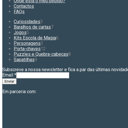
Onde está o meu pedido?
be
Contactos
chosen
FAQs
on
the
3
Curiosidades
3
product
produtos
7
Baralhos de cartas
7
page
5
produtos
Jogos
5
produtos
6
Kits Escola de Magia
6
3
produtos
Personagens
3
produtos
12
Porta-chaves
12
produtos
8
Puzzles e Quebra-cabeças
8
9
produtos
Sapatilhas
9
produtos
Subscreve a nossa newsletter e fica a par das últimas novidad
Email
*
Enviar
Em parceria com: