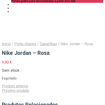
Portes grátis para encomendas a partir dos 50€.
Início
/
Porta-chaves
/
Sapatilhas
/
Nike Jordan – Rosa
Nike Jordan – Rosa
9,90
€
Sem stock
Esgotado
Produto anterior
Próximo produto
Produtos Relacionados