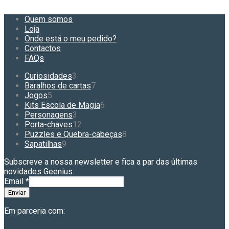
Quem somos
Loja
Onde está o meu pedido?
Contactos
FAQs
3
Curiosidades
3
produtos
7
Baralhos de cartas
7
5
produtos
Jogos
5
produtos
6
Kits Escola de Magia
6
3
produtos
Personagens
3
produtos
12
Porta-chaves
12
produtos
8
Puzzles e Quebra-cabeças
8
9
produtos
Sapatilhas
9
produtos
Subscreve a nossa newsletter e fica a par das últimas
novidades Geenius.
Email
*
Enviar
Em parceria com: