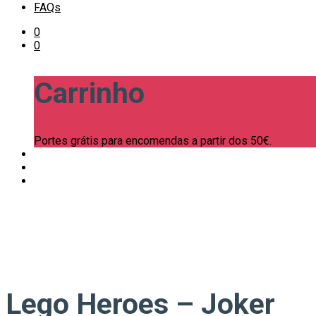
FAQs
0
0
Carrinho
Portes grátis para encomendas a partir dos 50€.
Lego Heroes – Joker