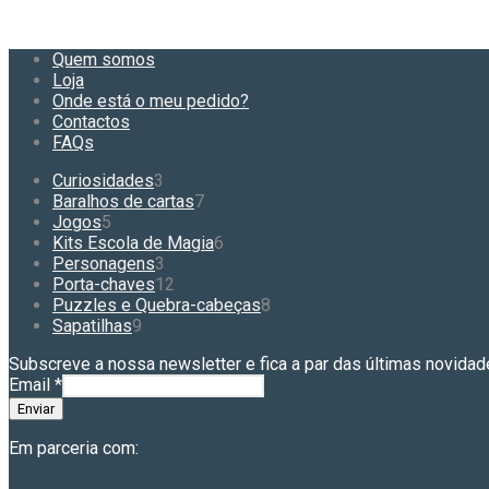
Quem somos
Loja
Onde está o meu pedido?
Contactos
FAQs
3
Curiosidades
3
produtos
7
Baralhos de cartas
7
5
produtos
Jogos
5
produtos
6
Kits Escola de Magia
6
3
produtos
Personagens
3
produtos
12
Porta-chaves
12
produtos
8
Puzzles e Quebra-cabeças
8
9
produtos
Sapatilhas
9
produtos
Subscreve a nossa newsletter e fica a par das últimas novidad
Email
*
Enviar
Em parceria com: