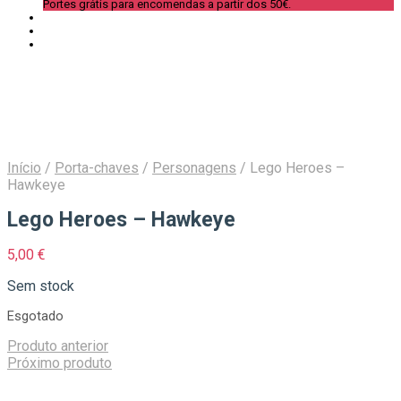
Portes grátis para encomendas a partir dos 50€.
Início
/
Porta-chaves
/
Personagens
/
Lego Heroes –
Hawkeye
Lego Heroes – Hawkeye
5,00
€
Sem stock
Esgotado
Produto anterior
Próximo produto