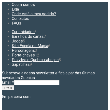
Quem somos
Loja
Onde está o meu pedido?
Contactos
FAQs
3
Curiosidades
3
produtos
7
Baralhos de cartas
7
5
produtos
Jogos
5
produtos
6
Kits Escola de Magia
6
3
produtos
Personagens
3
produtos
12
Porta-chaves
12
produtos
8
Puzzles e Quebra-cabeças
8
9
produtos
Sapatilhas
9
produtos
Subscreve a nossa newsletter e fica a par das últimas
novidades Geenius.
Email
*
Enviar
Em parceria com: