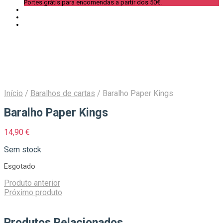
Portes grátis para encomendas a partir dos 50€.
Início
/
Baralhos de cartas
/
Baralho Paper Kings
Baralho Paper Kings
14,90
€
Sem stock
Esgotado
Produto anterior
Próximo produto
Produtos Relacionados