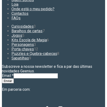
be
Loja
chosen
Onde está o meu pedido?
on
Contactos
the
FAQs
product
page
3
Curiosidades
3
produtos
7
Baralhos de cartas
7
5
produtos
Jogos
5
produtos
6
Kits Escola de Magia
6
3
produtos
Personagens
3
produtos
12
Porta-chaves
12
produtos
8
Puzzles e Quebra-cabeças
8
9
produtos
Sapatilhas
9
produtos
Subscreve a nossa newsletter e fica a par das últimas
novidades Geenius.
Email
*
Enviar
Em parceria com: