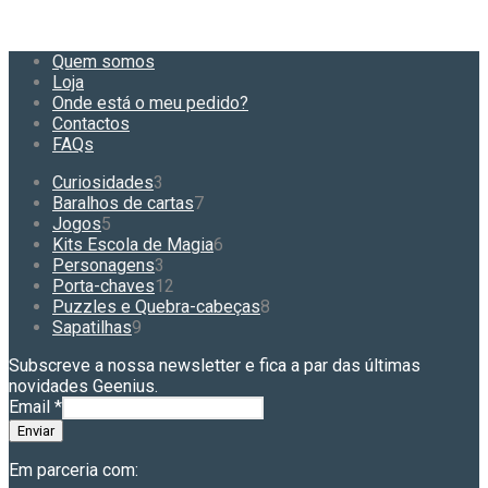
Quem somos
Loja
Onde está o meu pedido?
Contactos
FAQs
3
Curiosidades
3
produtos
7
Baralhos de cartas
7
5
produtos
Jogos
5
produtos
6
Kits Escola de Magia
6
3
produtos
Personagens
3
produtos
12
Porta-chaves
12
produtos
8
Puzzles e Quebra-cabeças
8
9
produtos
Sapatilhas
9
produtos
Subscreve a nossa newsletter e fica a par das últimas
novidades Geenius.
Email
*
Enviar
Em parceria com: