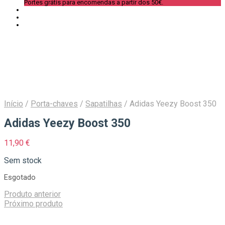
Portes grátis para encomendas a partir dos 50€.
Início
/
Porta-chaves
/
Sapatilhas
/
Adidas Yeezy Boost 350
Adidas Yeezy Boost 350
11,90
€
Sem stock
Esgotado
Produto anterior
Próximo produto