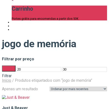
Carrinho
Portes grátis para encomendas a partir dos 50€.
jogo de memória
Filtrar por preço
Filtrar
Preço
Preço
Filtrar
mínimo
máximo
Início
/
Produtos etiquetados com “jogo de memória”
Apenas um resultado
Just & Beaver