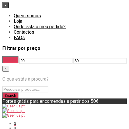
×
Quem somos
Loja
Onde está o meu pedido?
Contactos
FAQs
Filtrar por preço
Filtrar
Preço
Preço
×
mínimo
máximo
O que estás à procura?
Portes grátis para encomendas a partir dos 50€.
0
0